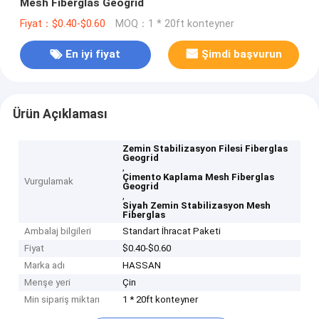
Mesh Fiberglas Geogrid
Fiyat：$0.40-$0.60
MOQ：1 * 20ft konteyner
En iyi fiyat
Şimdi başvurun
Ürün Açıklaması
Zemin Stabilizasyon Filesi Fiberglas
Geogrid
,
Çimento Kaplama Mesh Fiberglas
Vurgulamak
Geogrid
,
Siyah Zemin Stabilizasyon Mesh
Fiberglas
Ambalaj bilgileri
Standart İhracat Paketi
Fiyat
$0.40-$0.60
Marka adı
HASSAN
Menşe yeri
Çin
Min sipariş miktarı
1 * 20ft konteyner