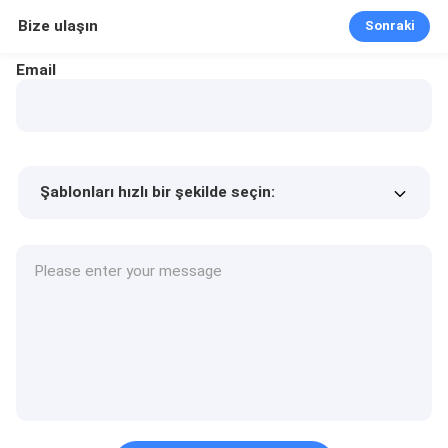
Bize ulaşın
Sonraki
Email
Şablonları hızlı bir şekilde seçin:
Ürün fiyatı
Min.order quantity
Bir numune isteyin
Daha fazla detay