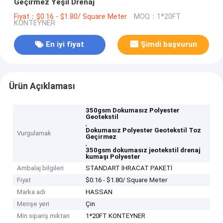
Geçirmez Yeşil Drenaj
Fiyat：$0.16 - $1.80/ Square Meter
MOQ：1*20FT
KONTEYNER
En iyi fiyat
Şimdi başvurun
Ürün Açıklaması
350gsm Dokumasız Polyester
Geotekstil
,
Dokumasız Polyester Geotekstil Toz
Vurgulamak
Geçirmez
,
350gsm dokumasız jeotekstil drenaj
kumaşı Polyester
Ambalaj bilgileri
STANDART İHRACAT PAKETİ
Fiyat
$0.16 - $1.80/ Square Meter
Marka adı
HASSAN
Menşe yeri
Çin
Min sipariş miktarı
1*20FT KONTEYNER